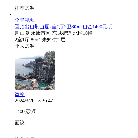
推荐房源
全景
视频
置顶
出租荆山夏2室1厅2卫80㎡ 租金1400元/月
荆山夏
永康市区-东城街道 北区10幢
2室1厅
80㎡
未知
/共1层
个人房源
微笑
2024/3/20 18:26:47
1400
元/月
面议