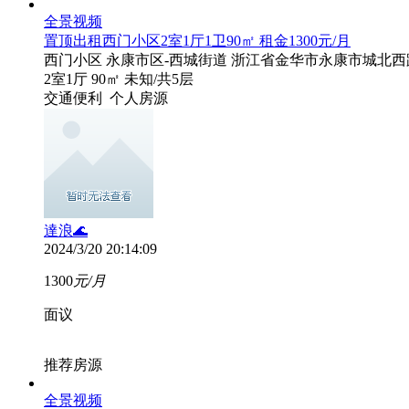
全景
视频
置顶
出租西门小区2室1厅1卫90㎡ 租金1300元/月
西门小区
永康市区-西城街道 浙江省金华市永康市城北西
2室1厅
90㎡
未知
/共5层
交通便利
个人房源
達浪🌊
2024/3/20 20:14:09
1300
元/月
面议
推荐房源
全景
视频