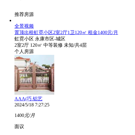
推荐房源
全景
视频
置顶
出租虹霓小区2室2厅1卫120㎡ 租金1400元/月
虹霓小区
永康市区-城区
2室2厅
120㎡
中等装修
未知
/共4层
个人房源
AAA(巧.铝艺
2024/5/18 7:27:25
1400
元/月
面议