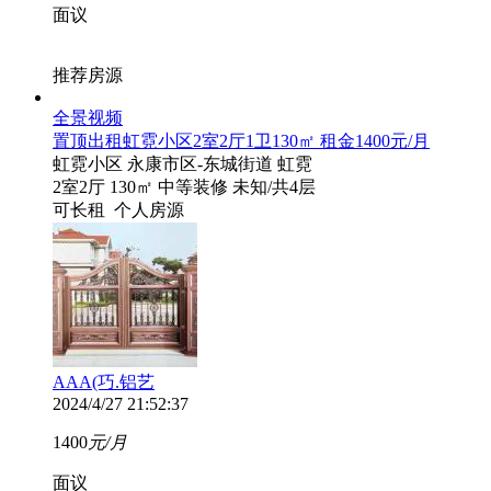
面议
推荐房源
全景
视频
置顶
出租虹霓小区2室2厅1卫130㎡ 租金1400元/月
虹霓小区
永康市区-东城街道 虹霓
2室2厅
130㎡
中等装修
未知
/共4层
可长租
个人房源
AAA(巧.铝艺
2024/4/27 21:52:37
1400
元/月
面议