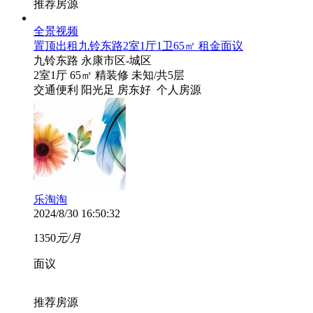
推荐房源
全景
视频
置顶
出租九铃东路2室1厅1卫65㎡ 租金面议
九铃东路
永康市区-城区
2室1厅
65㎡
精装修
未知
/共5层
交通便利
阳光足
房东好
个人房源
乐淘淘
2024/8/30 16:50:32
1350
元/月
面议
推荐房源