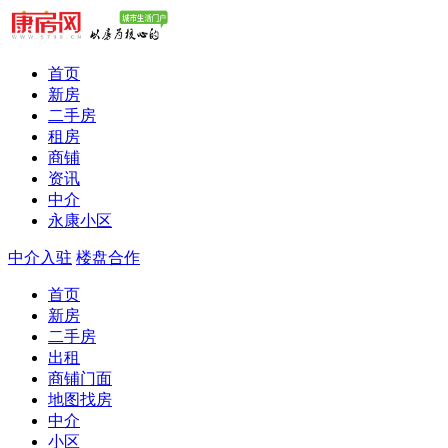
首页
新房
二手房
租房
商铺
资讯
中介
永康小区
中介入驻
楼盘合作
首页
新房
二手房
出租
商铺门面
地图找房
中介
小区