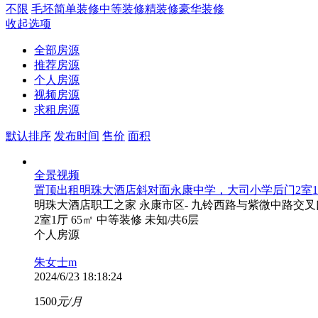
不限
毛坯
简单装修
中等装修
精装修
豪华装修
收起选项
全部房源
推荐房源
个人房源
视频房源
求租房源
默认排序
发布时间
售价
面积
全景
视频
置顶
出租明珠大酒店斜对面永康中学，大司小学后门2室1厅1卫
明珠大酒店职工之家
永康市区- 九铃西路与紫微中路交叉口
2室1厅
65㎡
中等装修
未知
/共6层
个人房源
朱女士m
2024/6/23 18:18:24
1500
元/月