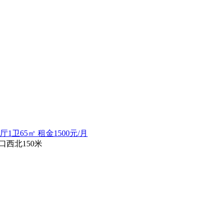
65㎡ 租金1500元/月
西北150米