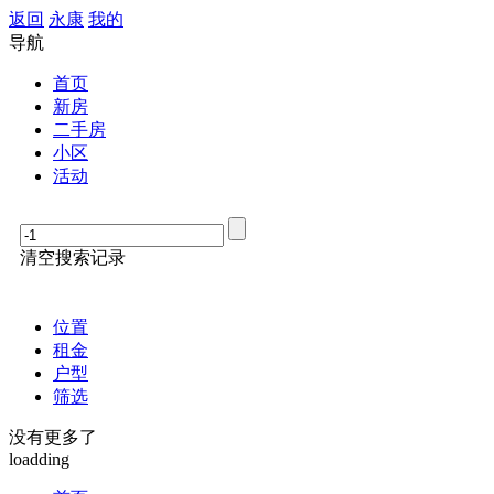
返回
永康
我的
导航
首页
新房
二手房
小区
活动
清空搜索记录
位置
租金
户型
筛选
没有更多了
loadding