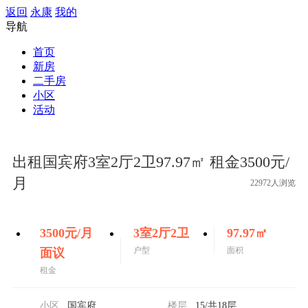
返回
永康
我的
导航
首页
新房
二手房
小区
活动
出租国宾府3室2厅2卫97.97㎡ 租金3500元/
月
22972人浏览
3500
元/月
3室2厅2卫
97.97
㎡
户型
面积
面议
租金
小区
国宾府
楼层
15
/共18层