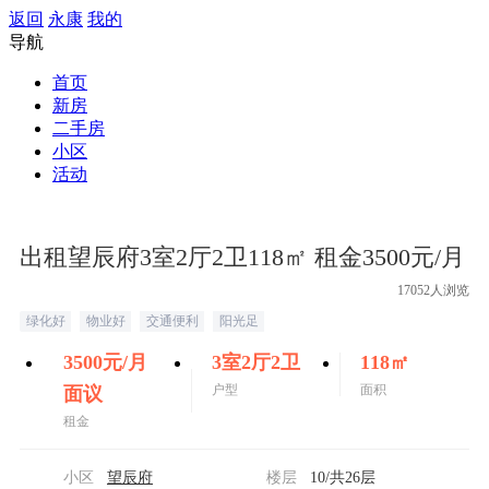
返回
永康
我的
导航
首页
新房
二手房
小区
活动
出租望辰府3室2厅2卫118㎡ 租金3500元/月
17052人浏览
绿化好
物业好
交通便利
阳光足
3500
元/月
3室2厅2卫
118
㎡
户型
面积
面议
租金
小区
望辰府
楼层
10
/共26层