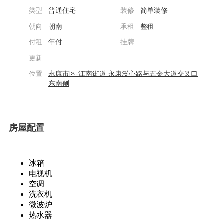
类型
普通住宅
装修
简单装修
朝向
朝南
承租
整租
付租
年付
挂牌
更新
位置
永康市区-江南街道
永康溪心路与五金大道交叉口
东南侧
房屋配置
冰箱
电视机
空调
洗衣机
微波炉
热水器