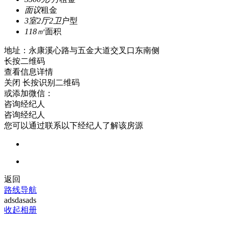
面议
租金
3室2厅2卫
户型
118㎡
面积
地址：永康溪心路与五金大道交叉口东南侧
长按二维码
查看信息详情
关闭
长按识别二维码
或添加微信：
咨询经纪人
咨询经纪人
您可以通过联系以下经纪人了解该房源
返回
路线导航
adsdasads
收起相册