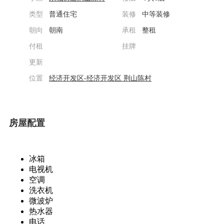
类型
普通住宅
装修
中等装修
朝向
朝南
承租
整租
付租
挂牌
更新
位置
经济开发区-经济开发区
荆山陈村
房屋配置
冰箱
电视机
空调
洗衣机
微波炉
热水器
电话