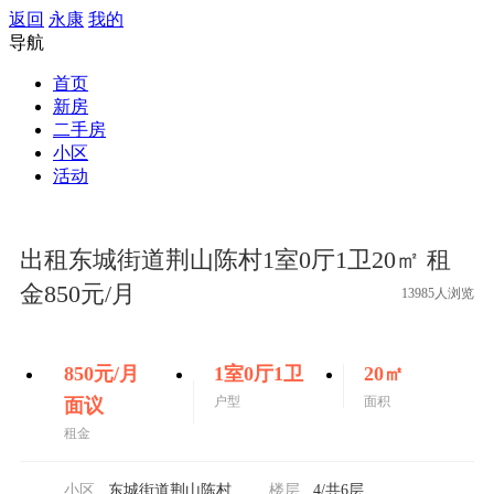
返回
永康
我的
导航
首页
新房
二手房
小区
活动
出租东城街道荆山陈村1室0厅1卫20㎡ 租
金850元/月
13985人浏览
850
元/月
1室0厅1卫
20
㎡
户型
面积
面议
租金
小区
东城街道荆山陈村
楼层
4
/共6层