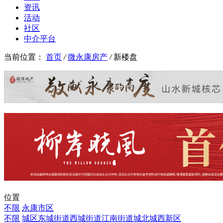
资讯
活动
社区
中介平台
当前位置：
首页
/
微永康房产
/
新楼盘
位置
不限
永康市区
不限
城区
东城街道
西城街道
江南街道
城北
城西新区