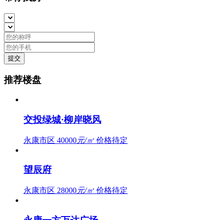
推荐楼盘
交投绿城·柳岸晓风
永康市区
40000
元/㎡
价格待定
望辰府
永康市区
28000
元/㎡
价格待定