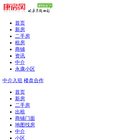
首页
新房
二手房
租房
商铺
资讯
中介
永康小区
中介入驻
楼盘合作
首页
新房
二手房
出租
商铺门面
地图找房
中介
小区