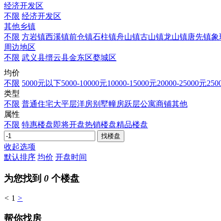
经济开发区
不限
经济开发区
其他乡镇
不限
方岩镇
西溪镇
前仓镇
石柱镇
舟山镇
古山镇
龙山镇
唐先镇
象
周边地区
不限
武义县
缙云县
金东区
婺城区
均价
不限
5000元以下
5000-10000元
10000-15000元
20000-25000元
250
类型
不限
普通住宅
大平层
洋房
别墅
幢房
跃层
公寓
商铺
其他
属性
不限
特惠楼盘
即将开盘
热销楼盘
精品楼盘
收起选项
默认排序
均价
开盘时间
为您找到
0
个楼盘
<
1
>
帮你找房