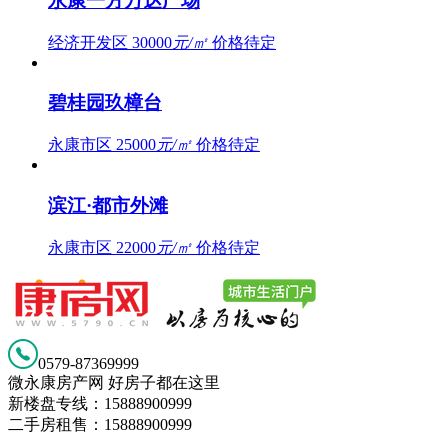
永康一方万达广场
经济开发区
30000
元/㎡
价格待定
碧桂园玖樟台
永康市区
25000
元/㎡
价格待定
滨江·都市外滩
永康市区
22000
元/㎡
价格待定
0579-87369999
微永康房产网 好房子都在这里
新楼盘专线：15888900999
二手房租售：15888900999