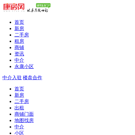
首页
新房
二手房
租房
商铺
资讯
中介
永康小区
中介入驻
楼盘合作
首页
新房
二手房
出租
商铺门面
地图找房
中介
小区