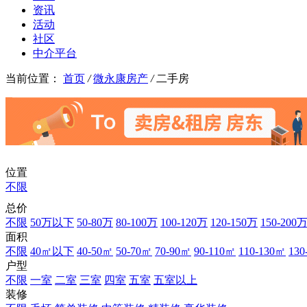
资讯
活动
社区
中介平台
当前位置：
首页
/
微永康房产
/
二手房
位置
不限
总价
不限
50万以下
50-80万
80-100万
100-120万
120-150万
150-200
面积
不限
40㎡以下
40-50㎡
50-70㎡
70-90㎡
90-110㎡
110-130㎡
130
户型
不限
一室
二室
三室
四室
五室
五室以上
装修