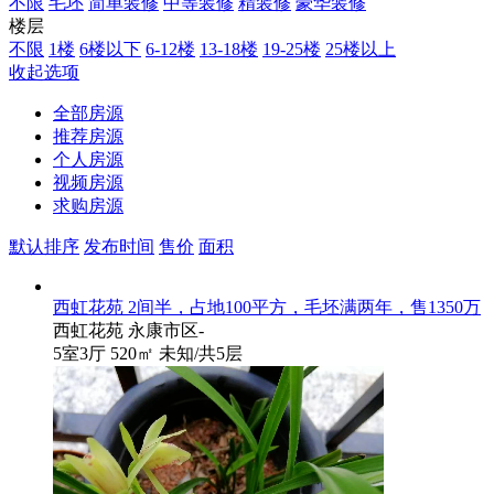
不限
毛坯
简单装修
中等装修
精装修
豪华装修
楼层
不限
1楼
6楼以下
6-12楼
13-18楼
19-25楼
25楼以上
收起选项
全部房源
推荐房源
个人房源
视频房源
求购房源
默认排序
发布时间
售价
面积
西虹花苑 2间半，占地100平方，毛坯满两年，售1350万
西虹花苑
永康市区-
5室3厅
520㎡
未知
/共5层