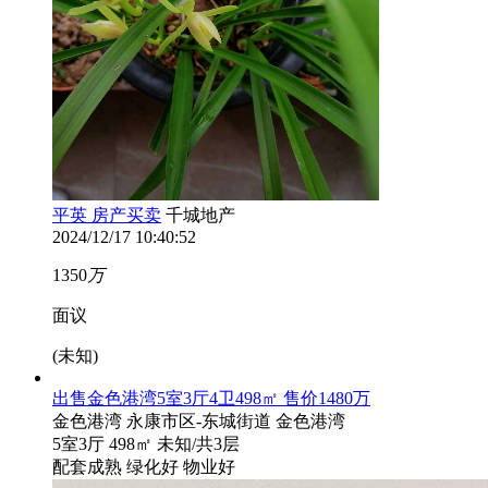
平英 房产买卖
千城地产
2024/12/17 10:40:52
1350
万
面议
(
未知
)
出售金色港湾5室3厅4卫498㎡ 售价1480万
金色港湾
永康市区-东城街道 金色港湾
5室3厅
498㎡
未知
/共3层
配套成熟
绿化好
物业好