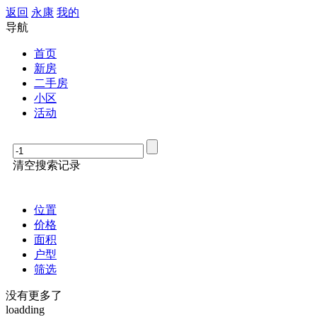
返回
永康
我的
导航
首页
新房
二手房
小区
活动
清空搜索记录
位置
价格
面积
户型
筛选
没有更多了
loadding